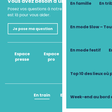
Vous avez besoin d'un conseil ?
En famille
En tri
Posez vos questions à notre assistant virtuel, il
est là pour vous aider.
En mode Slow – To
Je pose ma question
En mode festif
E
Espace
Espace
Comment venir
presse
pro
?
Top 10 des lieux où
En train
En avion
Week-end au bord d