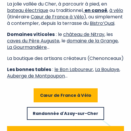
La jolie vallée du Cher, à parcourir à pied, en
bateau électrique
ou traditionnel,
en canoë
,
à vélo
(itinéraire
Cœur de France à Vélo
), ou simplement
à contempler, depuis la terrasse du
Bistro’Quai
.
Domaines viticoles
: le
château de Nitray
, les
caves du Père Auguste
, le
domaine de la Grange
,
La Gourmandière
…
La boutique des artisans créateurs (Chenonceaux)
Les bonnes tables
:
le Bon Laboureur
,
La Boulaye
,
Auberge de Montpoupon
…
Cœur de France à Vélo
Randonnée d'Azay-sur-Cher