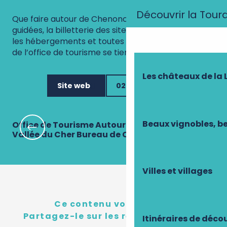
Découvrir la Tour
Que faire autour de Chenonceaux ? Pour les visites
guidées, la billetterie des sites de visite, mais aussi
les hébergements et toutes autres infos, l’équipe
de l’office de tourisme se tient à votre service
Les châteaux de la 
Site web
02 47 23 94 45
Beaux vignobles, be
Office de Tourisme Autour de Chenonceaux,
Of
Vallée du Cher Bureau de Chenonceaux
Va
Villes et villages
Ce contenu vous a plu ?
Partagez-le sur les réseau sociaux !
Itinéraires de déco