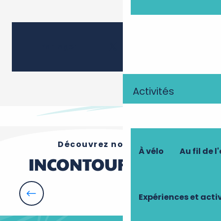
Ajouter 
Partager
Activités
Découvrez nos autres
À vélo
Au fil de l
INCONTOURNABLES
Expériences et acti
Aliénor d’Aquitaine, une reine à Chinon.