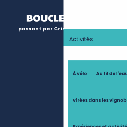
BOUCLES VÉLOS
passant par Crissay-sur-Manse
Activités
À vélo
Au fil de l'ea
Virées dans les vignob
Expériences et activit