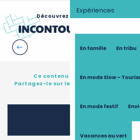
Expériences
Découvrez nos autres
INCONTOURNABLES
En famille
En tribu
Les plaisirs de la table
Ce contenu vous a plu ?
En mode Slow – Touri
Partagez-le sur les réseau sociaux !
En mode festif
Envi
Ajouter 
Partager
Vacances au vert