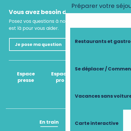
Préparer votre séjo
Vous avez besoin d'un conseil ?
Posez vos questions à notre assistant virtuel, il
est là pour vous aider.
Restaurants et gastr
Je pose ma question
Se déplacer / Comment
Espace
Espace
Comment venir
presse
pro
?
Vacances sans voitur
En train
En avion
Carte interactive