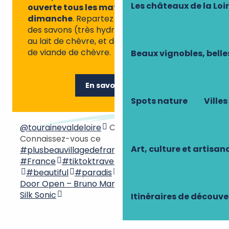
Les châteaux de la Loi
ouverte tous les matins sauf le
dimanche
. Repartez avec du fromage,
des savons (très hydratants) et des glaces
au lait de chèvre, et des conserves à partir
de viande de chèvre.
Beaux vignobles, belle
En savoir plus
Spots nature
Villes
@tourainevaldeloire
C’est l’été à Crissay !
Connaissez-vous ce
Art, culture et artisan
#plusbeauvillagedefrance
?
#valdeloire
#France
#tiktoktravel
#weekend
#voyage
#beautiful
#paradis
#fypシ
♬ Leave The
Door Open – Bruno Mars & Anderson .Paak &
Silk Sonic
Itinéraires de découve