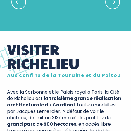
HI
VISITER
RICHELIEU
Aux confins de la Touraine et du Poitou
Avec la Sorbonne et le Palais royal à Paris, la Cité
de Richelieu est la
troisième grande réalisation
architecturale du Cardinal
, toutes conduites
par Jacques Lemercier. A défaut de voir le
château, détruit au XIXème siècle, profitez du
grand parc de 500 hectares
, en accès libre,
traversé par une rivière détournée : le Mable.