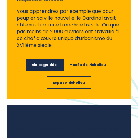
Vous apprendrez par exemple que pour
peupler sa ville nouvelle, le Cardinal avait
obtenu du roi une franchise fiscale. Ou que
pas moins de 2 000 ouvriers ont travaillé à
ce chef d’œuvre unique d’urbanisme du
XVIIème siècle.
Visite guidée
Musée de Richelieu
Espace Richelieu
Parcours touristique
Suivez les deux parcours de découverte de
Richelieu : l’un dans la ville, l’autre dans le