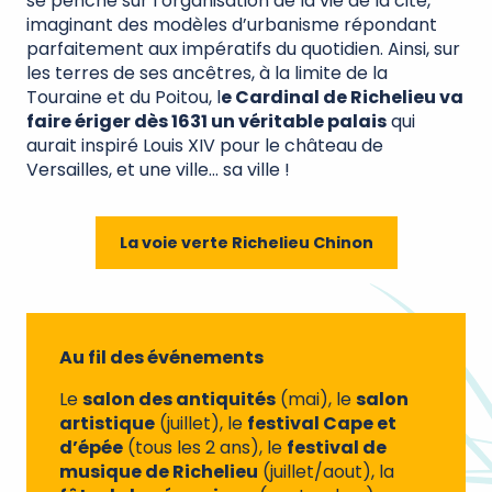
se penche sur l’organisation de la vie de la cité,
imaginant des modèles d’urbanisme répondant
parfaitement aux impératifs du quotidien. Ainsi, sur
les terres de ses ancêtres, à la limite de la
Touraine et du Poitou, l
e Cardinal de Richelieu va
faire ériger dès 1631 un véritable palais
qui
aurait inspiré Louis XIV pour le château de
Versailles, et une ville… sa ville !
La voie verte Richelieu Chinon
Au fil des événements
Le
salon des antiquités
(mai), le
salon
artistique
(juillet), le
festival Cape et
d’épée
(tous les 2 ans), le
festival de
musique de Richelieu
(juillet/aout), la