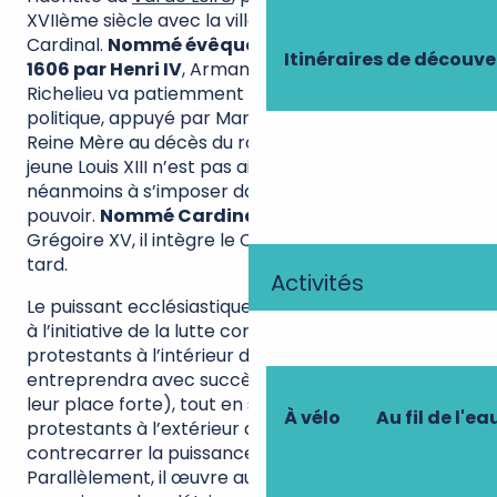
XVIIème siècle avec la ville de Richelieu et son
Cardinal.
Nommé évêque de Luçon (Vendée) en
Itinéraires de découve
1606 par Henri IV
, Armand Jean du Plessis de
Richelieu va patiemment entamer son ascension
politique, appuyé par Marie de Médicis, devenue
Reine Mère au décès du roi. Si la relation avec le
jeune Louis XIII n’est pas aisée, il parvient
néanmoins à s’imposer dans les sphères du
pouvoir.
Nommé Cardinal en 1622
par le pape
Grégoire XV, il intègre le Conseil du roi 2 ans plus
tard.
Activités
Le puissant ecclésiastique du roi sera directement
à l’initiative de la lutte contre l’influence des
protestants à l’intérieur des frontières, (il
entreprendra avec succès le siège de la Rochelle,
leur place forte), tout en soutenant certains Etats
À vélo
Au fil de l'ea
protestants à l’extérieur du royaume pour
contrecarrer la puissance des Habsbourg.
Parallèlement, il œuvre au développement du