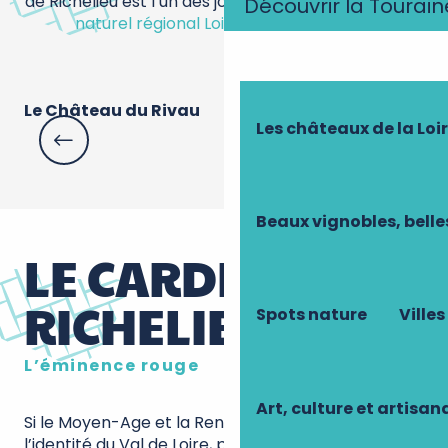
de Richelieu est l’un des joyaux touristiques du
parc
Découvrir la Tourain
naturel régional Loire-Anjou-Touraine
.
Le Château du Rivau
Do
Les châteaux de la Loi
C
Beaux vignobles, belle
LE CARDINAL DE
RICHELIEU
Spots nature
Villes
L’éminence rouge
Art, culture et artisan
Si le Moyen-Age et la Renaissance ont marqué
l’identité du
Val de Loire
, plongez dans l’histoire du