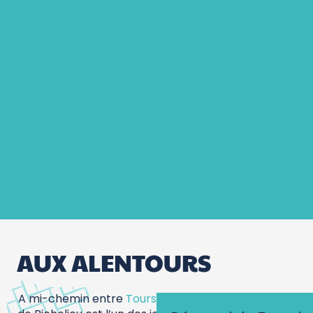
Office de Tourisme Azay-Chinon Val de
Loire Tourisme, Bureau d’accueil de
Richelieu
AUX ALENTOURS
A mi-chemin entre
Tours
et le Futuroscope, la ville