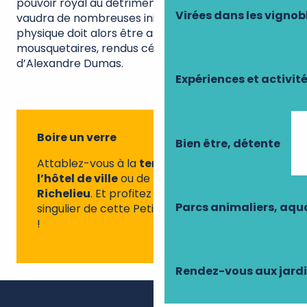
pouvoir royal au détriment de la noblesse, ce qui lui
Virées dans les vignob
vaudra de nombreuses inimités. Sa protection
physique doit alors être assurée par des
mousquetaires, rendus célèbres sous la plume
d’Alexandre Dumas.
Expériences et activit
Boire un verre
Bien être, détente
Attablez-vous à la
terrasse du bar de
l’hôtel de ville
ou de la
brasserie Le
Richelieu
. Et profitez de l’environnement
Parcs animaliers, aq
singulier de cette Petite Cité de Caractère
!
Rendez-vous aux jard