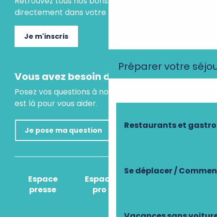
Retrouvez tous nos bons plans et idées séjours
directement dans votre boite mail.
Je m'inscris
Préparer votre séjo
Vous avez besoin d'un conseil ?
Posez vos questions à notre assistant virtuel, il
est là pour vous aider.
Restaurants et gastr
Je pose ma question
Se déplacer / Comment
Espace
Espace
Comment venir
presse
pro
?
Vacances sans voitur