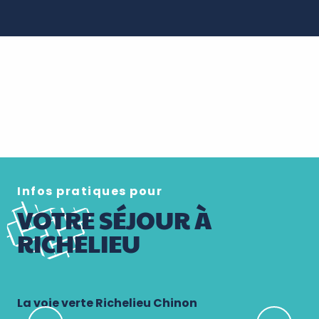
Infos pratiques pour
VOTRE SÉJOUR À
RICHELIEU
La voie verte Richelieu Chinon
Mu