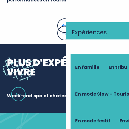
Expériences
PLUS D'EXPÉRIENCES À
En famille
En tribu
VIVRE
En mode Slow – Touri
Week-end spa et châteaux
La
En mode festif
Envi