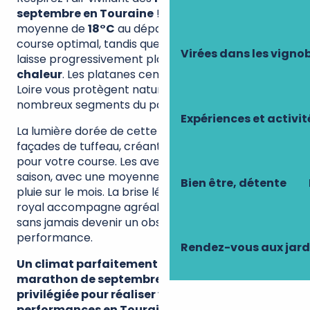
septembre en Touraine
! La température
moyenne de
18°C
au départ offre un confort de
course optimal, tandis que la fraîcheur matinale
Virées dans les vigno
laisse progressivement place à une
douce
chaleur
. Les platanes centenaires des bords de
Loire vous protègent naturellement du soleil sur de
nombreux segments du parcours.
Expériences et activi
La lumière dorée de cette période sublime les
façades de tuffeau, créant une atmosphère unique
pour votre course. Les averses sont rares en cette
saison, avec une moyenne de seulement 3 jours de
Bien être, détente
pluie sur le mois. La brise légère venue du fleuve
royal accompagne agréablement votre foulée,
sans jamais devenir un obstacle à votre
performance.
Rendez-vous aux jard
Un climat parfaitement équilibré qui fait du
marathon de septembre une période
privilégiée pour réaliser vos meilleures
performances en Touraine.