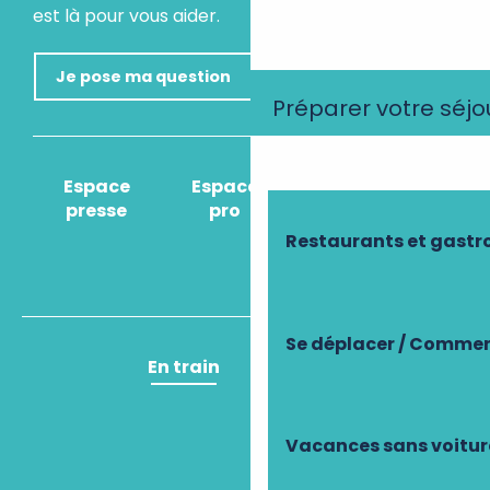
est là pour vous aider.
Je pose ma question
Préparer votre séjo
Espace
Espace
Comment venir
presse
pro
?
Restaurants et gast
Se déplacer / Commen
En train
En avion
Vacances sans voitur