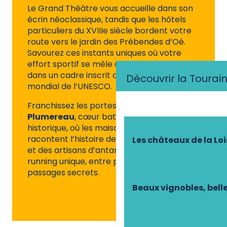
Le Grand Théâtre vous accueille dans son
écrin néoclassique, tandis que les hôtels
particuliers du XVIIIe siècle bordent votre
route vers le jardin des Prébendes d’Oé.
Savourez ces instants uniques où votre
effort sportif se mêle à 2000 ans d’histoire,
dans un cadre inscrit au patrimoine
Découvrir la Tourai
mondial de l’UNESCO.
Franchissez les portes du
quartier
Plumereau
, cœur battant du Tours
historique, où les maisons anciennes
racontent l’histoire des marchands de soie
Les châteaux de la Loi
et des artisans d’antan. Une expérience
running unique, entre pierres de tuffeau et
passages secrets.
Beaux vignobles, bell