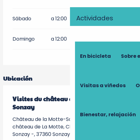
Actividades
Sábado
a 12:00
Domingo
a 12:00
En bicicleta
Sobre 
Ubicación
Visitas a viñedos
O
Visites du château de La Motte-
Sonzay
Bienestar, relajación
Château de la Motte-Sonzay, 107 route du
château de La Motte, Chateau de La Motte-
Sonzay -, 37360 Sonzay