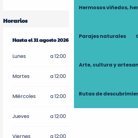
Hermosos viñedos, he
Horarios
Parajes naturales
Del
Hasta el
17 julio 2026
31 agosto 2026
al
31 agosto 2026
Lunes
a 12:00
Arte, cultura y artesa
Martes
a 12:00
Rutas de descubrimie
Miércoles
a 12:00
Jueves
a 12:00
Viernes
a 12:00