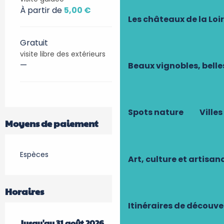
À partir de
5,00 €
Les châteaux de la Loi
Gratuit
visite libre des extérieurs
—
Beaux vignobles, belle
Spots nature
Villes
Moyens de paiement
Espèces
Art, culture et artisan
Horaires
Itinéraires de découve
Du
Jusqu'au
17 juillet 2026
31 août 2026
au
31 août 2026