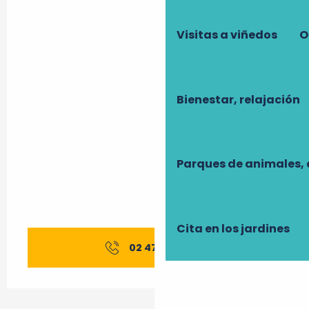
Visitas a viñedos
O
Bienestar, relajación
Parques de animales, 
Cita en los jardines
02 47 96 98
▒▒