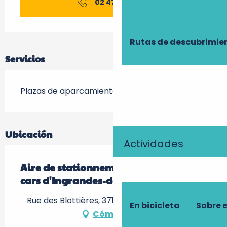
02 47 96 98
▒▒
Rutas de descubrimie
Servicios
Plazas de aparcamiento nocturno
Ubicación
Actividades
Aire de stationnement de camping-
cars d'Ingrandes-de-Touraine
Rue des Blottières, 37140 Coteaux-sur-Loire
En bicicleta
Sobre 
Cómo llegar