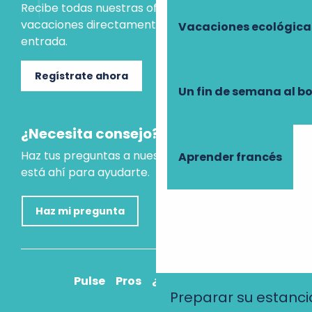
Recibe todas nuestras ofertas e ideas para las
vacaciones directamente en tu bandeja de
Vacaciones ecológica
entrada.
Regístrate ahora
Un fin de semana al b
¿Necesita consejo?
Haz tus preguntas a nuestro asistente virtual, que
Aprender francés
está ahí para ayudarte.
Haz mi pregunta
Pulse
Pros
¿Cómo llegar?
Preparar su estanci