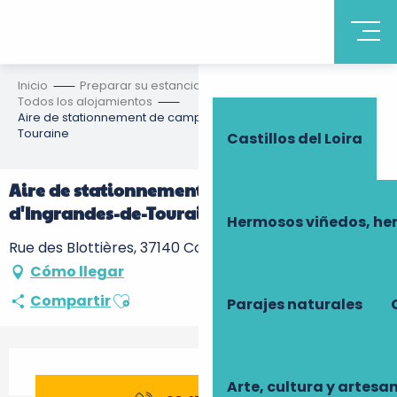
Descubrir Touraine
Inicio
Preparar su estancia
Alojamiento
Todos los alojamientos
Aire de stationnement de camping-cars d'Ingrandes-de-
Touraine
Castillos del Loira
Aire de stationnement de camping-cars
d'Ingrandes-de-Touraine
Hermosos viñedos, he
Rue des Blottières, 37140 Coteaux-sur-Loire
Cómo llegar
Ajouter aux favoris
Compartir
Parajes naturales
Horarios y datos de contacto
Arte, cultura y artesa