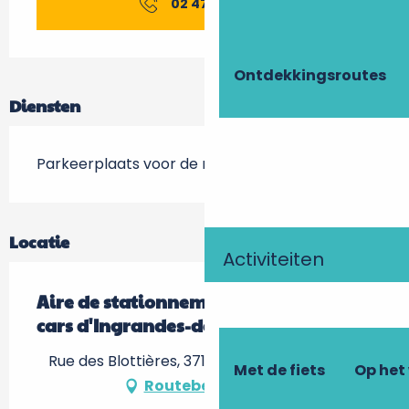
02 47 96 98
▒▒
Ontdekkingsroutes
Diensten
Parkeerplaats voor de nacht
Locatie
Activiteiten
Aire de stationnement de camping-
cars d'Ingrandes-de-Touraine
Rue des Blottières, 37140 Coteaux-sur-Loire
Met de fiets
Op het
Routebeschrijving