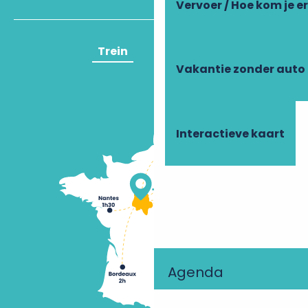
Vervoer / Hoe kom je e
Trein
Vliegtuig
Vakantie zonder auto
Interactieve kaart
Agenda