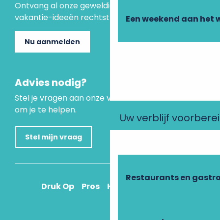
Ontvang al onze geweldige aanbiedingen en
vakantie-ideeën rechtstreeks in je inbox.
Een weekend aan het 
Nu aanmelden
Advies nodig?
Stel je vragen aan onze virtuele assistent, die er is
om je te helpen.
Uw verblijf voorbere
Stel mijn vraag
Restaurants en gastr
Druk Op
Pros
Hoe kom ik daar?