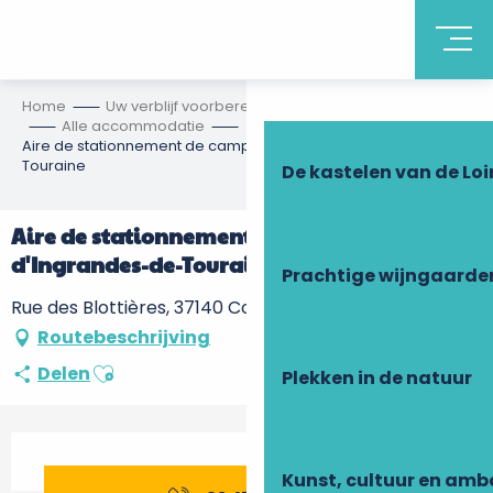
Ontdek Touraine
Home
Uw verblijf voorbereiden
Accommodatie
Alle accommodatie
Aire de stationnement de camping-cars d'Ingrandes-de-
Touraine
De kastelen van de Loi
Aire de stationnement de camping-cars
d'Ingrandes-de-Touraine
Prachtige wijngaarde
Rue des Blottières, 37140 Coteaux-sur-Loire
Routebeschrijving
Ajouter aux favoris
Delen
Plekken in de natuur
Openingstijden en contactgegevens
Kunst, cultuur en am