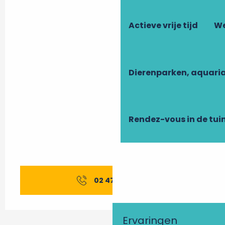
Actieve vrije tijd
We
Dierenparken, aquari
Rendez-vous in de tui
02 47 96 98
▒▒
Ervaringen