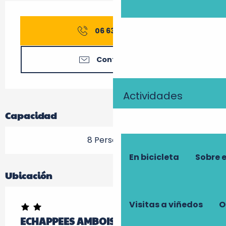
Horarios y datos de contacto
06 63 06 33
▒▒
Contáctenos
Actividades
Capacidad
8 Persona(s)
En bicicleta
Sobre 
Ubicación
Visitas a viñedos
O
ECHAPPEES AMBOISIENNES - La