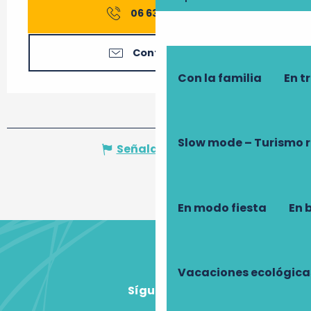
06 63 06 33
▒▒
Contáctenos
Con la familia
En t
Slow mode – Turismo 
Señalar un error
En modo fiesta
En 
Vacaciones ecológica
Síguenos