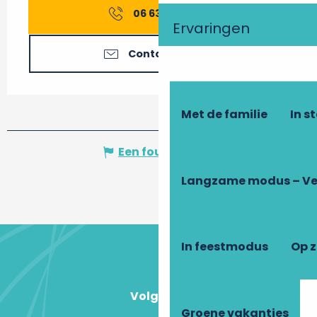
06 63 06 33
▒▒
Ervaringen
Contacteer ons
Met de familie
In s
Een fout melden
Langzame modus – Ve
In feestmodus
Op 
Volg ons!
Groene vakanties