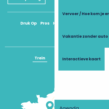
Vervoer / Hoe kom je e
Druk Op
Pros
Hoe kom ik daar?
Vakantie zonder auto
Trein
Vliegtuig
Interactieve kaart
Agenda