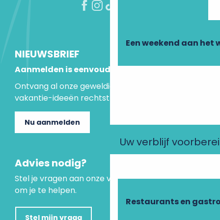
Een weekend aan het 
NIEUWSBRIEF
Aanmelden is eenvoudig
Ontvang al onze geweldige aanbiedingen en
vakantie-ideeën rechtstreeks in je inbox.
Nu aanmelden
Uw verblijf voorbere
Advies nodig?
Stel je vragen aan onze virtuele assistent, die er is
om je te helpen.
Restaurants en gastr
Stel mijn vraag