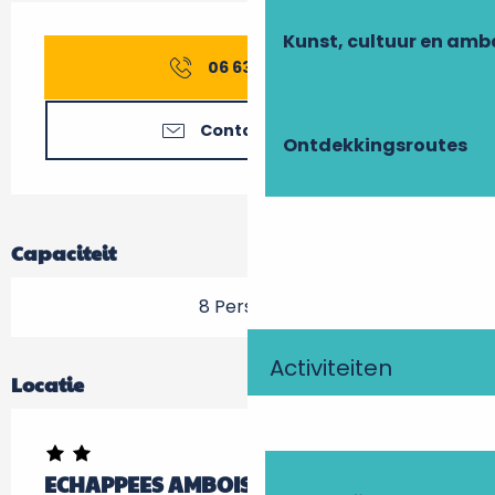
Openingstijden en contactgegevens
Kunst, cultuur en am
06 63 06 33
▒▒
Contacteer ons
Ontdekkingsroutes
Capaciteit
8 Personen
Activiteiten
Locatie
ECHAPPEES AMBOISIENNES - La