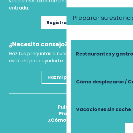
vacaciones directamente en tu bandeja de
entrada.
Preparar su estanci
Regístrate ahora
¿Necesita consejo?
Haz tus preguntas a nuestro asistente virtual, que
Restaurantes y gast
está ahí para ayudarte.
Haz mi pregunta
Cómo desplazarse / C
Pulse
Vacaciones sin coche
Pros
¿Cómo llegar?