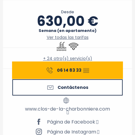
Horarios y datos de contacto
Desde
630,00 €
Semana (en apartamento)
Ver todas las tarifas
Piscina
Wifi
+ 24 otro(s) servicio(s)
06 14 83 33
▒▒
Contáctenos
www.clos-de-la-charbonniere.com
Página de Facebook
Página de Instagram