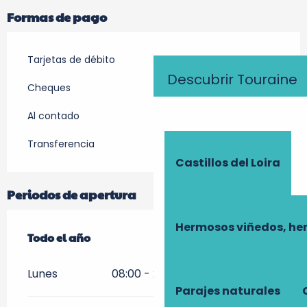
Formas de pago
Tarjetas de débito
Descubrir Touraine
Cheques
Al contado
Transferencia
Castillos del Loira
Periodos de apertura
Hermosos viñedos, he
Todo el año
Todo el año
Lunes
08:00 - 21:00
Parajes naturales