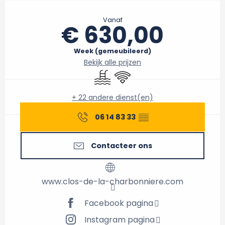
Openingstijden en contactgegevens
Vanaf
€ 630,00
Week (gemeubileerd)
Bekijk alle prijzen
Zwembad
Wifi
+ 22 andere dienst(en)
06 14 83 33
▒▒
Contacteer ons
www.clos-de-la-charbonniere.com
Facebook pagina
Instagram pagina