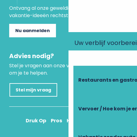
Ontvang al onze geweldige aanbiedingen en
vakantie-ideeën rechtstreeks in je inbox.
Nu aanmelden
Uw verblijf voorbere
Advies nodig?
Stel je vragen aan onze virtuele assistent, die er is
om je te helpen.
Restaurants en gastr
Stel mijn vraag
Vervoer / Hoe kom je e
Druk Op
Pros
Hoe kom ik daar?