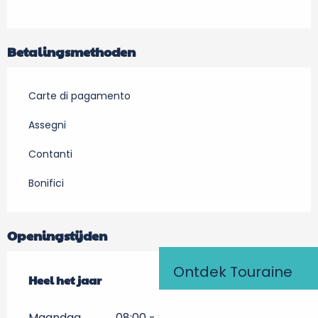
Betalingsmethoden
Carte di pagamento
Assegni
Contanti
Bonifici
Openingstijden
Ontdek Touraine
Heel het jaar
Heel het jaar
Maandag
08:00 - 21:00