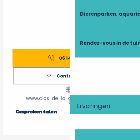
Dierenparken, aquari
Rendez-vous in de tui
06 14 83 33
▒▒
Contacteer ons
www.clos-de-la-charbonniere.com
Ervaringen
Gesproken talen
Gesproken talen