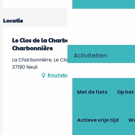
Locatie
Le Clos de la Charbonnière - La Petite
Charbonnière
Activiteiten
La Charbonnière, Le Clos de la Charbonnière,
37190 Neuil
Routebeschrijving
Met de fiets
Op het
Actieve vrije tijd
We