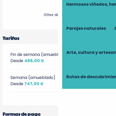
Hermosos viñedos, he
Gîtes de France
Parajes naturales
Tarifas
Arte, cultura y artesa
Fin de semana (amueblado)
Desde
486,00 €
Rutas de descubrimie
Semana (amueblado)
Desde
747,00 €
Formas de pago