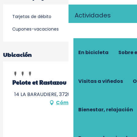
Actividades
Tarjetas de débito
Cupones-vacaciones
En bicicleta
Sobre 
Ubicación
Visitas a viñedos
O
Pelote et Rastazou
14 LA BARAUDIERE, 37260 Artannes-sur-Indre
Cómo llegar
Bienestar, relajación