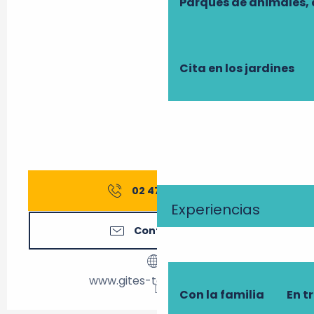
Parques de animales, 
Cita en los jardines
02 47 27 56
▒▒
Experiencias
Contáctenos
www.gites-touraine.com
Con la familia
En t