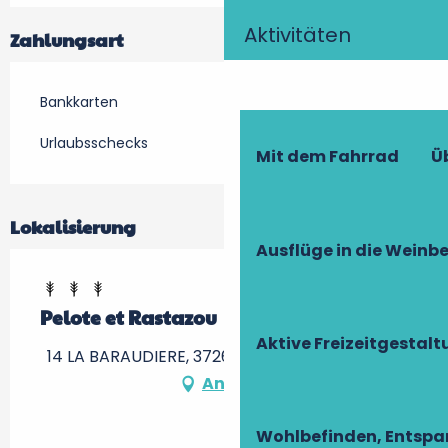
Aktivitäten
Zahlungsart
Bankkarten
Urlaubsschecks
Mit dem Fahrrad
Ü
Lokalisierung
Ausflüge in die Weinb
Pelote et Rastazou
Aktive Freizeitgestal
14 LA BARAUDIERE, 37260 Artannes-sur-Indre
Anfahrt
Wohlbefinden, Entsp