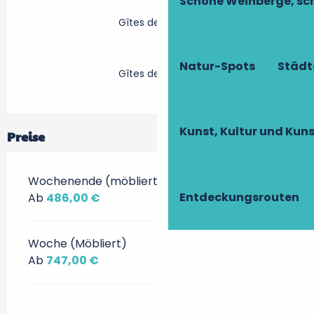
Schöne Weinberge, sch
Gîtes de France
Natur-Spots
Städt
Gîtes de France
Kunst, Kultur und Ku
Preise
Wochenende (möbliert)
Entdeckungsrouten
Ab
486,00 €
Woche (Möbliert)
Ab
747,00 €