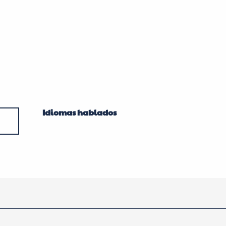
Idiomas hablados
Idiomas hablados