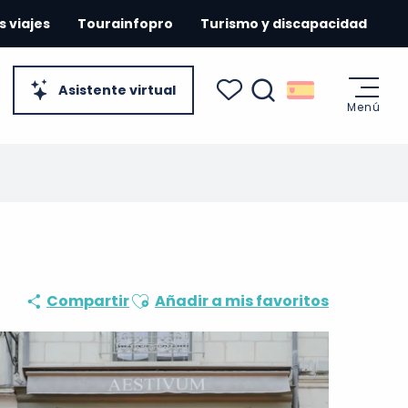
s viajes
Tourainfopro
Turismo y discapacidad
Asistente virtual
Menú
Buscar
Voir les favoris
Ajouter aux favoris
Compartir
Añadir a mis favoritos