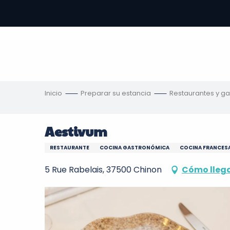
Aller
au
contenu
principal
s
Inicio
Preparar su estancia
Restaurantes y g
Aestivum
RESTAURANTE
COCINA GASTRONÓMICA
COCINA FRANCESA
5 Rue Rabelais, 37500 Chinon
Cómo lleg