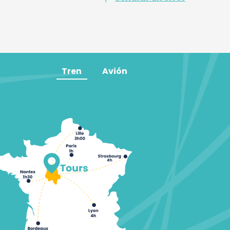
Tren
Avión