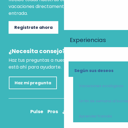
vacaciones directamente en tu bandeja de
entrada.
Regístrate ahora
Experiencias
¿Necesita consejo?
Haz tus preguntas a nuestro asistente virtual, que
está ahí para ayudarte.
Según sus deseos
Haz mi pregunta
Vacaciones ecológicas
Un fin de semana al bord
Pulse
Pros
¿Cómo llegar?
Aprender francés