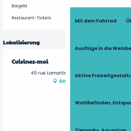
Bargeld
Restaurant-Tickets
Mit dem Fahrrad
Ü
Lokalisierung
Ausflüge in die Weinb
Cuisinez-moi
45 rue Lamartine, 37000 Tours
Aktive Freizeitgestal
Anfahrt
Wohlbefinden, Entsp
Tierparks, Aquarium