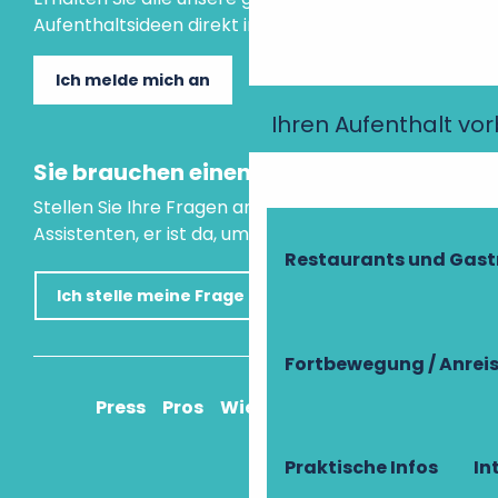
Aufenthaltsideen direkt in Ihre Mailbox.
Ich melde mich an
Ihren Aufenthalt vo
Sie brauchen einen Rat?
Stellen Sie Ihre Fragen an unseren virtuellen
Assistenten, er ist da, um Ihnen zu helfen.
Restaurants und Gas
Ich stelle meine Frage
Fortbewegung / Anrei
Press
Pros
Wie komme ich an?
Praktische Infos
In