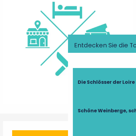
Entdecken Sie die T
Die Schlösser der Loire
Schöne Weinberge, sch
Öffnungszeiten & Kontaktdaten