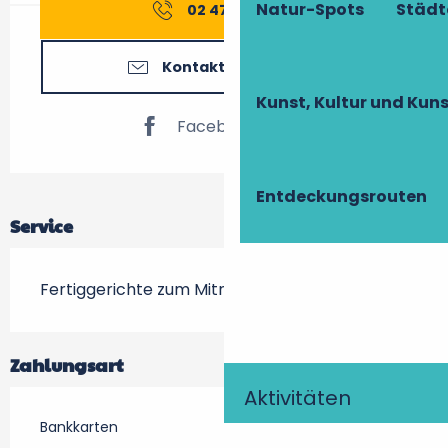
Natur-Spots
Städt
02 47 74 75
▒▒
Kontaktieren Sie uns
Kunst, Kultur und Ku
Facebook Seite
Entdeckungsrouten
Service
Fertiggerichte zum Mitnehmen
Zahlungsart
Aktivitäten
Bankkarten