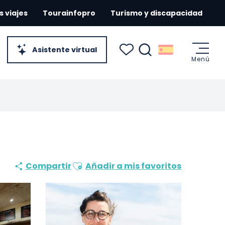
s viajes
Tourainfopro
Turismo y discapacidad
Asistente virtual
Menú
Buscar
Voir les favoris
Ajouter aux favoris
Compartir
Añadir a mis favoritos