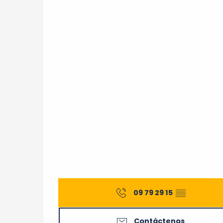
Todo el año 2037
Todo el año 2038
Todo el año 2039
Todo el año 2040
Todo el año 2041
Todo el año 2042
Todo el año 2043
09 79 29 15
▒▒
Todo el año 2044
Contáctenos