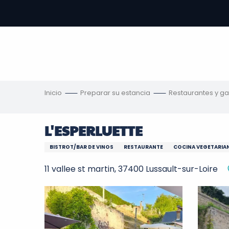
Aller
au
contenu
principal
s
Inicio
Preparar su estancia
Restaurantes y g
L'ESPERLUETTE
BISTROT/BAR DE VINOS
RESTAURANTE
COCINA VEGETARIA
11 vallee st martin, 37400 Lussault-sur-Loire