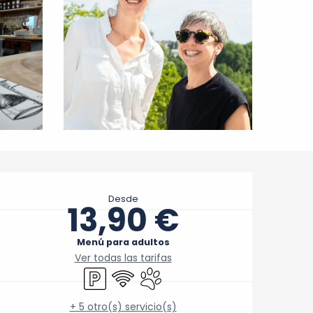
Horarios y datos de cont
Desde
13,90 €
Menú para adultos
Ver todas las tarifas
Aparcamiento
Wifi
Se aceptan animales
+ 5 otro(s) servicio(s)