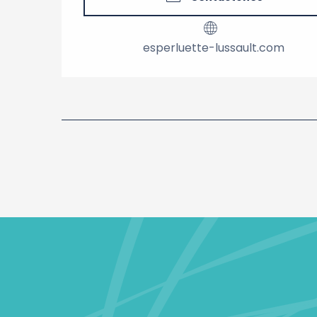
Todo el año 2045
esperluette-lussault.com
Todo el año 2046
Todo el año 2047
Todo el año 2048
Todo el año 2049
Del
1 enero 2050
al
20 abril 2050