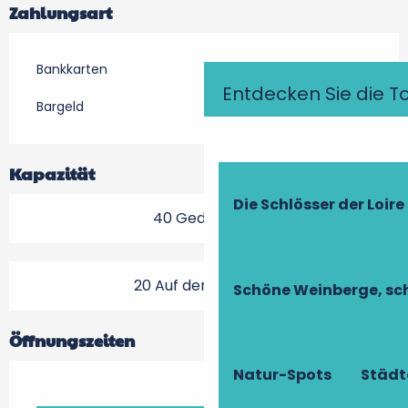
Zahlungsart
Bankkarten
Entdecken Sie die T
Bargeld
Kapazität
Die Schlösser der Loire
40 Gedeck(e)
20 Auf der Terrasse
Schöne Weinberge, sch
Öffnungszeiten
Natur-Spots
Städt