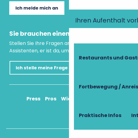
Ich melde mich an
Ihren Aufenthalt vo
Sie brauchen einen Rat?
Stellen Sie Ihre Fragen an unseren virtuellen
Assistenten, er ist da, um Ihnen zu helfen.
Restaurants und Gas
Ich stelle meine Frage
Fortbewegung / Anrei
Press
Pros
Wie komme ich an?
Praktische Infos
In