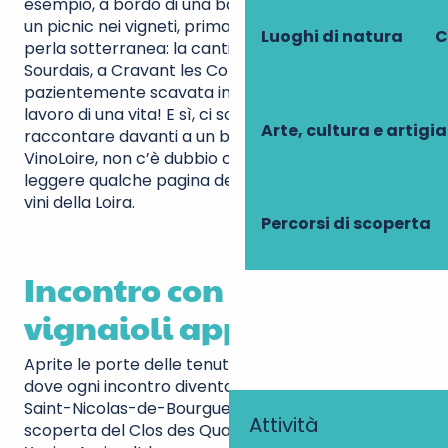
esempio, a bordo di una barca tradizionale o con
un picnic nei vigneti, prima di scoprire una nuova
Luoghi di natura
C
perla sotterranea: la cantina del Domaine Pierre
Sourdais, a Cravant les Coteaux (AOC Chinon),
pazientemente scavata in circa trent’anni. Il
lavoro di una vita! E sì, ci sono molte storie da
Arte, cultura e artigi
raccontare davanti a un bicchiere di vino. Con
VinoLoire, non c’è dubbio che vi divertirete a
leggere qualche pagina del grande romanzo dei
vini della Loira.
Percorsi di scoperta
Incontro con i nostri
vignaioli appassionati
Aprite le porte delle tenute vinicole della Touraine,
dove ogni incontro diventa una storia unica. A
Saint-Nicolas-de-Bourgueil, lasciatevi guidare alla
Attività
scoperta del Clos des Quarterons, dove Agnès e