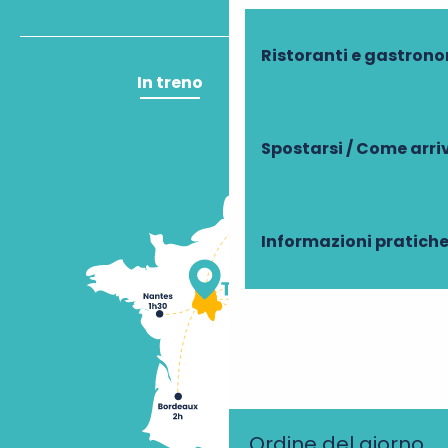
Ristoranti e gastron
In treno
In aereo
Spostarsi / Come arri
Informazioni pratich
Ordine del giorno