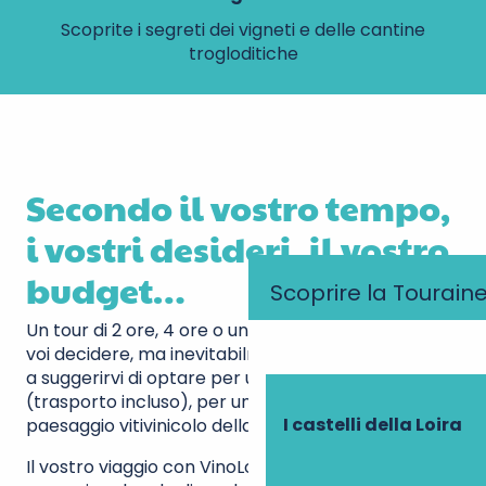
Scoprite i segreti dei vigneti e delle cantine
trogloditiche
Secondo il vostro tempo,
i vostri desideri, il vostro
budget…
Scoprire la Tourain
Un tour di 2 ore, 4 ore o una giornata intera? Sta a
voi decidere, ma inevitabilmente saremo propensi
a suggerirvi di optare per una giornata intera
(trasporto incluso), per un tour memorabile del
I castelli della Loira
paesaggio vitivinicolo della Loira.
Il vostro viaggio con VinoLoire può proseguire, ad