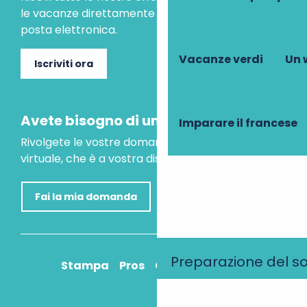
le vacanze direttamente nella tua casella di
posta elettronica.
Vacanze verdi
Un 
Iscriviti ora
Avete bisogno di un consiglio?
Imparare il francese
Rivolgete le vostre domande al nostro assistente
virtuale, che è a vostra disposizione per aiutarvi.
Fai la mia domanda
Preparazione del s
Stampa
Pros
Come ci arrivo?