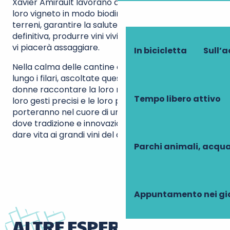
Xavier Amirault lavorano duramente per gestire il
loro vigneto in modo biodinamico. Rigenerare i
terreni, garantire la salute delle piantagioni e, in
definitiva, produrre vini vivi: una bella filosofia, che
vi piacerà assaggiare.
In bicicletta
Sull’
Nella calma delle cantine o mentre camminate
lungo i filari, ascoltate questi uomini e queste
donne raccontare la loro ricerca dell’eccellenza. I
Tempo libero attivo
loro gesti precisi e le loro parole appassionate vi
porteranno nel cuore di un sapere ancestrale,
dove tradizione e innovazione si intrecciano per
dare vita ai grandi vini del domani.
Parchi animali, acqua
Appuntamento nei gi
ALTRE ESPERIENZE