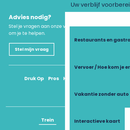
Uw verblijf voorbere
Advies nodig?
Stel je vragen aan onze virtuele assistent, die er is
om je te helpen.
Restaurants en gastr
Stel mijn vraag
Vervoer / Hoe kom je e
Druk Op
Pros
Hoe kom ik daar?
Vakantie zonder auto
Trein
Vliegtuig
Interactieve kaart