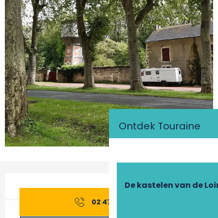
Ontdek Touraine
Openingstijden en contactgegevens
De kastelen van de Loi
02 47 58 10
▒▒