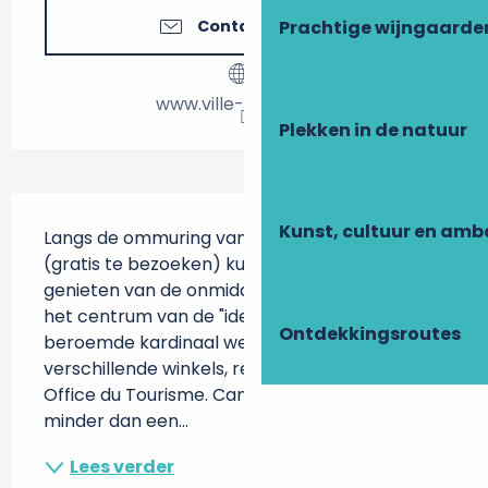
Contacteer ons
Prachtige wijngaarde
www.ville-richelieu.fr
Plekken in de natuur
Beschrijving
Kunst, cultuur en am
Langs de ommuring van het Parc de Richelieu 
(gratis te bezoeken) kunnen camperaars 
genieten van de onmiddellijke nabijheid van 
het centrum van de "ideale stad" die de 
Ontdekkingsroutes
beroemde kardinaal wenste, met 
verschillende winkels, restaurants en het 
Office du Tourisme. Camperserviceplaats op 
minder dan een...
Lees verder