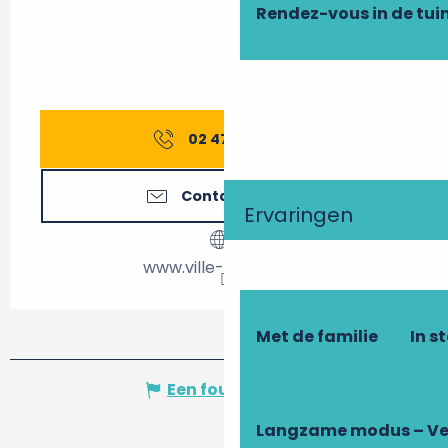
Rendez-vous in de tui
02 47 58 10
▒▒
Contacteer ons
Ervaringen
www.ville-richelieu.fr
Met de familie
In s
Een fout melden
Langzame modus – Ve