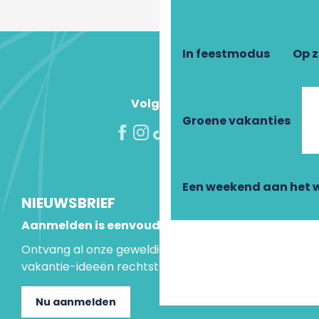
In feestmodus
Op 
Volg ons!
Groene vakanties
Een weekend aan het 
NIEUWSBRIEF
Aanmelden is eenvoudig
Ontvang al onze geweldige aanbiedingen en
vakantie-ideeën rechtstreeks in je inbox.
Nu aanmelden