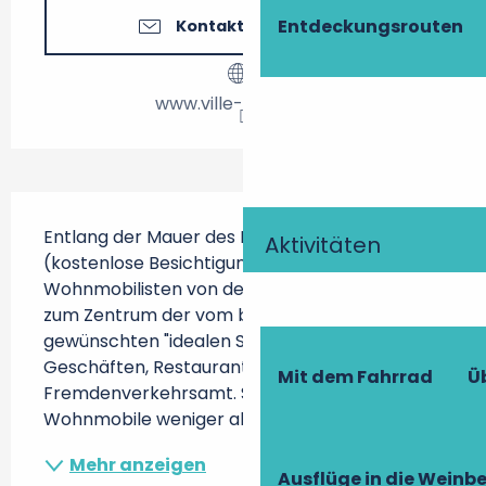
Entdeckungsrouten
Kontaktieren Sie uns
www.ville-richelieu.fr
Beschreibung
Entlang der Mauer des Richelieu-Parks 
Aktivitäten
(kostenlose Besichtigung) profitieren 
Wohnmobilisten von der unmittelbaren Nähe 
zum Zentrum der vom berühmten Kardinal 
gewünschten "idealen Stadt" mit mehreren 
Geschäften, Restaurants und dem 
Mit dem Fahrrad
Ü
Fremdenverkehrsamt. Servicebereich für 
Wohnmobile weniger als einen...
Mehr anzeigen
Ausflüge in die Weinb