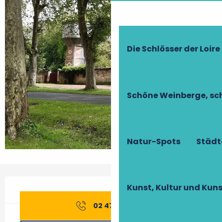
Die Schlösser der Loire
Schöne Weinberge, sch
Natur-Spots
Städt
Öffnungszeiten & Kontaktdaten
Kunst, Kultur und Ku
02 47 58 10
▒▒