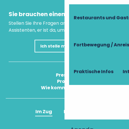
Sie brauchen einen Rat?
Restaurants und Gas
Stellen Sie Ihre Fragen an unseren virtuellen
Assistenten, er ist da, um Ihnen zu helfen.
Fortbewegung / Anrei
Ich stelle meine Frage
Praktische Infos
In
Press
Pros
Wie komme ich an?
Im Zug
Im Flugzeug