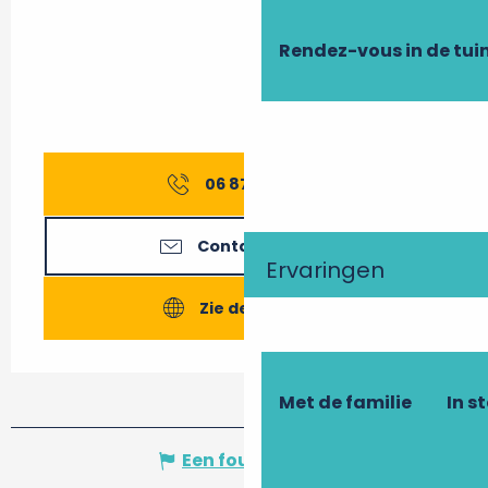
Rendez-vous in de tui
06 87 01 64
▒▒
Contacteer ons
Ervaringen
Zie de websites
Met de familie
In s
Een fout melden