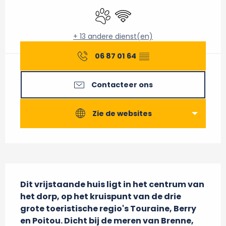
Dieren toegelaten
Wifi
+ 13 andere dienst(en)
06 87 01 64
▒▒
Contacteer ons
Zie de websites
Beschrijving
Dit vrijstaande huis ligt in het centrum van 
het dorp, op het kruispunt van de drie 
grote toeristische regio's Touraine, Berry 
en Poitou. Dicht bij de meren van Brenne, 