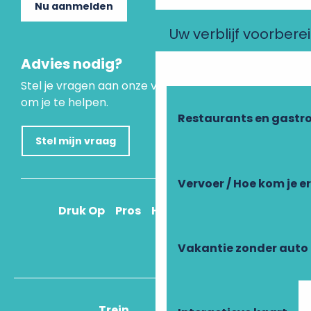
Nu aanmelden
Uw verblijf voorbere
Advies nodig?
Stel je vragen aan onze virtuele assistent, die er is
om je te helpen.
Restaurants en gastr
Stel mijn vraag
Vervoer / Hoe kom je e
Druk Op
Pros
Hoe kom ik daar?
Vakantie zonder auto
Trein
Vliegtuig