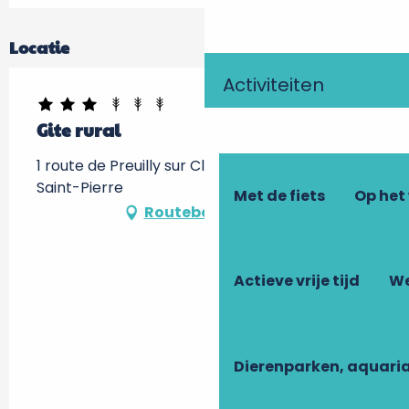
Locatie
Activiteiten
Gite rural
1 route de Preuilly sur Claise, 37290 Tournon-
Saint-Pierre
Met de fiets
Op het
Routebeschrijving
Actieve vrije tijd
We
Dierenparken, aquari