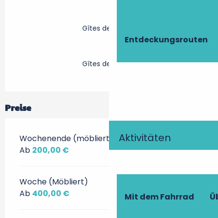
Gîtes de France
Entdeckungsrouten
Gîtes de France
Preise
Aktivitäten
Wochenende (möbliert)
Ab
200,00 €
Woche (Möbliert)
Ab
400,00 €
Mit dem Fahrrad
Ü