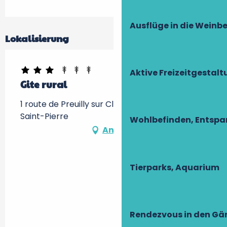
Ausflüge in die Weinb
Lokalisierung
Aktive Freizeitgestal
Gite rural
1 route de Preuilly sur Claise, 37290 Tournon-
Saint-Pierre
Wohlbefinden, Entsp
Anfahrt
Tierparks, Aquarium
Rendezvous in den Gä