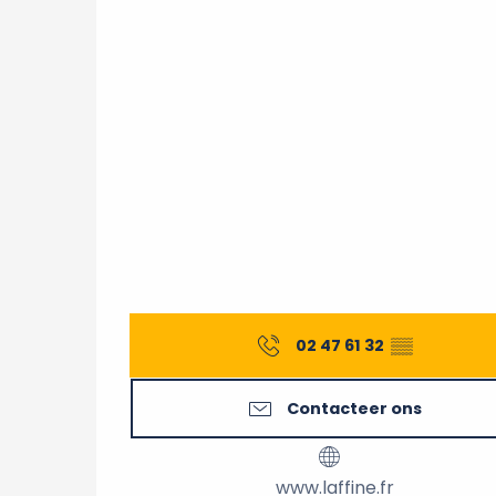
02 47 61 32
▒▒
Contacteer ons
www.laffine.fr