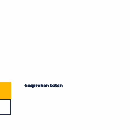
Gesproken talen
Gesproken talen