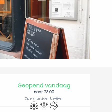
Openingstijden en conta
Geopend vandaag
naar 23:00
Openingstijden bekijken
Met airco
Wifi
Dieren toegelaten