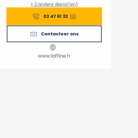
+ 2 andere dienst(en)
02 47 61 32
▒▒
Contacteer ons
www.laffine.fr