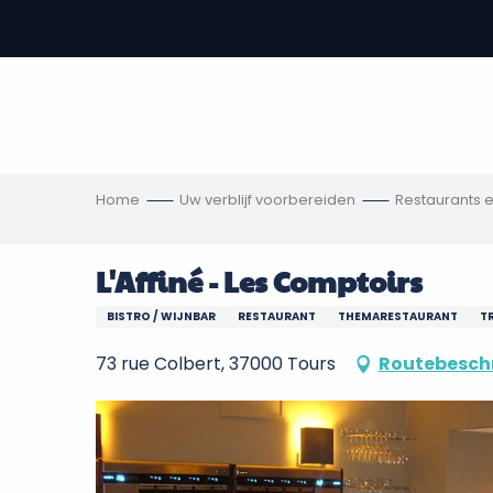
Aller
au
-
contenu
principal
,
s
ngen
Home
Uw verblijf voorbereiden
Restaurants 
L'Affiné - Les Comptoirs
BISTRO / WIJNBAR
RESTAURANT
THEMARESTAURANT
T
73 rue Colbert, 37000 Tours
Routebeschr