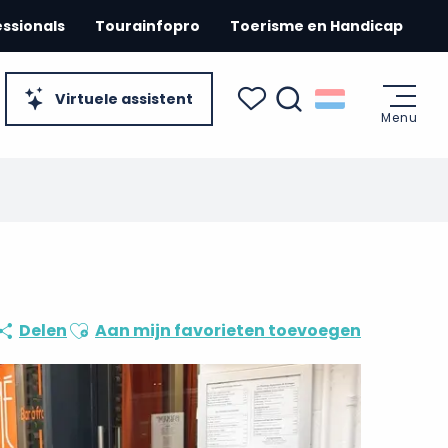
essionals
Tourainfopro
Toerisme en Handicap
Virtuele assistent
Menu
Zoek op
Voir les favoris
Ajouter aux favoris
Delen
Aan mijn favorieten toevoegen