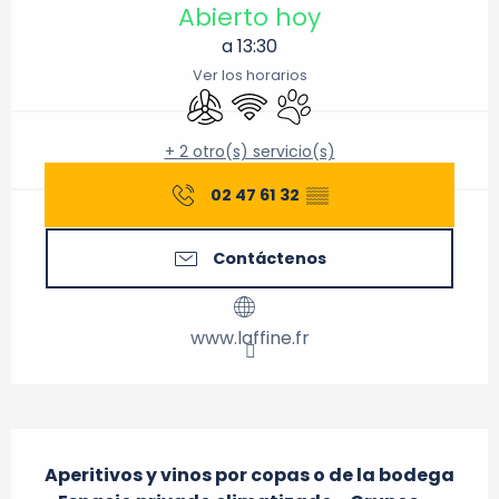
Abierto hoy
a 13:30
Ver los horarios
Aire Acondicionado
Wifi
Se aceptan animales
+ 2 otro(s) servicio(s)
02 47 61 32
▒▒
Contáctenos
www.laffine.fr
Descripción
Aperitivos y vinos por copas o de la bodega 