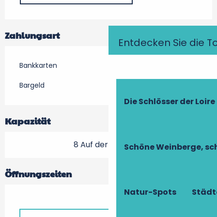
Zahlungsart
Entdecken Sie die T
Bankkarten
Bargeld
Die Schlösser der Loire
Kapazität
8 Auf der Terrasse
Schöne Weinberge, sch
Öffnungszeiten
Natur-Spots
Städt