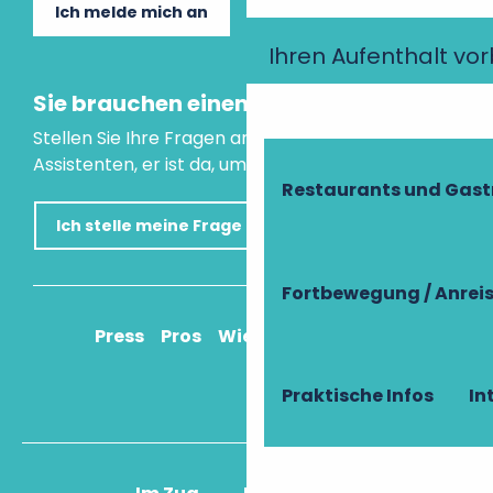
Ich melde mich an
Ihren Aufenthalt vo
Sie brauchen einen Rat?
Stellen Sie Ihre Fragen an unseren virtuellen
Assistenten, er ist da, um Ihnen zu helfen.
Restaurants und Gas
Ich stelle meine Frage
Fortbewegung / Anrei
Press
Pros
Wie komme ich an?
Praktische Infos
In