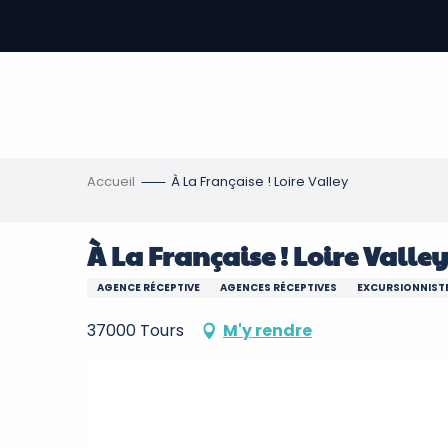
Aller
au
contenu
-
principal
re
ons
Accueil
À La Française ! Loire Valley
À La Française ! Loire Valley
AGENCE RÉCEPTIVE
AGENCES RÉCEPTIVES
EXCURSIONNISTE
37000 Tours
M'y rendre