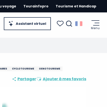
du voyage
Tourainfopro
Tourisme et Handicap
Assistant virtuel
Menu
Recherche
Voir les favoris
AIRES
CYCLOTOURISME
OENOTOURISME
Ajouter aux favoris
Partager
Ajouter à mes favoris