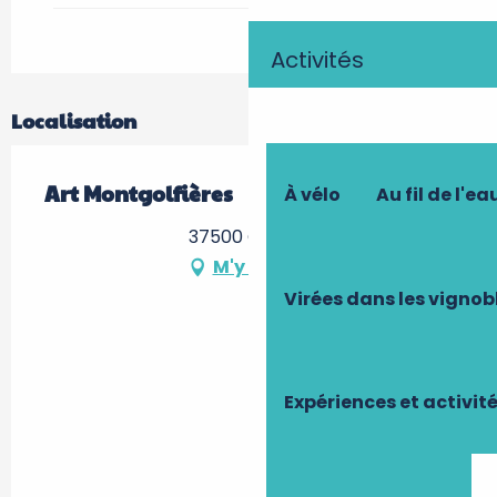
Activités
Localisation
Art Montgolfières
À vélo
Au fil de l'ea
37500 Chinon
M'y rendre
Virées dans les vignob
Expériences et activit