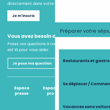
directement dans votre boite mail.
Je m'inscris
Préparer votre séjo
Vous avez besoin d'un conseil ?
Posez vos questions à notre assistant virtuel, il
est là pour vous aider.
Restaurants et gastr
Je pose ma question
Se déplacer / Comment
Espace
Espace
Comment venir
presse
pro
?
Vacances sans voitur