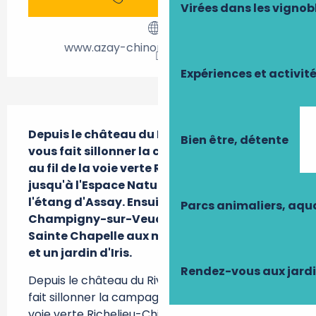
Virées dans les vignob
www.azay-chinon-valdeloire.com
Expériences et activit
Description
Depuis le château du Rivau, cet itinéraire 
Bien être, détente
vous fait sillonner la campagne richelaise 
au fil de la voie verte Richelieu-Chinon 
jusqu'à l'Espace Naturel Sensible de 
l'étang d'Assay. Ensuite, cap sur 
Parcs animaliers, aq
Champigny-sur-Veude, qui abrite une 
Sainte Chapelle aux magnifiques vitraux, 
et un jardin d'Iris.
Rendez-vous aux jard
Depuis le château du Rivau, cet itinéraire vous 
fait sillonner la campagne richelaise au fil de la 
voie verte Richelieu-Chinon jusqu'à l'Espace 