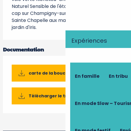
Naturel Sensible de l'étang d'Assay. Ensuite, 
cap sur Champigny-sur-Veude, qui abrite une 
Sainte Chapelle aux magnifiques vitraux, et un 
jardin d'Iris.
Expériences
Documentation
carte de la boucle vélo n°49
En famille
En tribu
Télécharger le tracé GPX
En mode Slow – Touri
En mode festif
Envi