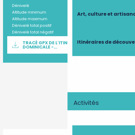
52 m
Dénivelé
81 m
Altitude minimum
Art, culture et artisan
114 m
Altitude maximum
52 m
Dénivelé total positif
-52 m
Dénivelé total négatif
Documentation
Itinéraires de découve
TRACÉ GPX DE L'ITINÉRAIRE : BALADE
SECTI
DOMINICALE -...
Dénivelé
52 m de Dénivelé
Activités
Ouverture et coordonnées