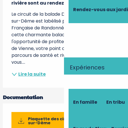
rivière sont au rendez-vous.
Rendez-vous aux jard
Le circuit de la balade Dominicale à Chemillé-
sur-Dême est labélisé par la Fédération 
Française de Randonnée Pédestre. Durant 
cette charmante balade, vous aurez 
l'opportunité de profiter de l'Espace Naturel 
de Vienne, votre point de départ, où jeux, 
parcours de santé et rivière sont au rendez-
vous....
Expériences
Lire la suite
Documentation
En famille
En tribu
Plaquette des circuits de Chemillé-
sur-Dême