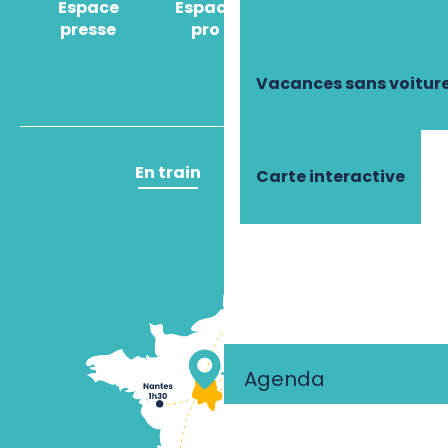
Espace
Espace
Comment venir
presse
pro
?
Vacances sans voitur
En train
En avion
Carte interactive
Agenda