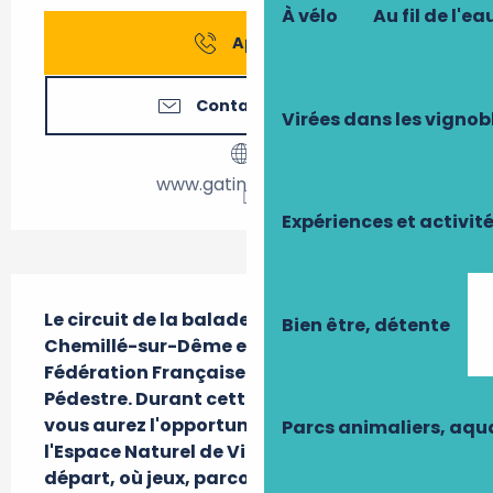
À vélo
Au fil de l'ea
Appeler
Contactez-nous
Virées dans les vignob
www.gatine-racan.fr
Expériences et activit
Description
Le circuit de la balade Dominicale à 
Bien être, détente
Chemillé-sur-Dême est labélisé par la 
Fédération Française de Randonnée 
Pédestre. Durant cette charmante  balade, 
vous aurez l'opportunité de profiter de 
Parcs animaliers, aq
l'Espace Naturel de Vienne, votre point de 
départ, où jeux, parcours de santé et 