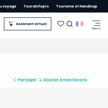
du voyage
Tourainfopro
Tourisme et Handicap
Assistant virtuel
Menu
Recherche
Voir les favoris
Ajouter aux favoris
Partager
Ajouter à mes favoris