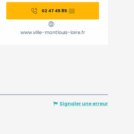
Ouverture et coordonnée
02 47 45 85
▒▒
www.ville-montlouis-loire.fr
Signaler une erreur