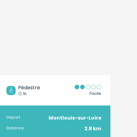
Pédestre
Facile
1h
Montlouis-sur-Loire
Informations pratique
Départ
2.8 km
Distance