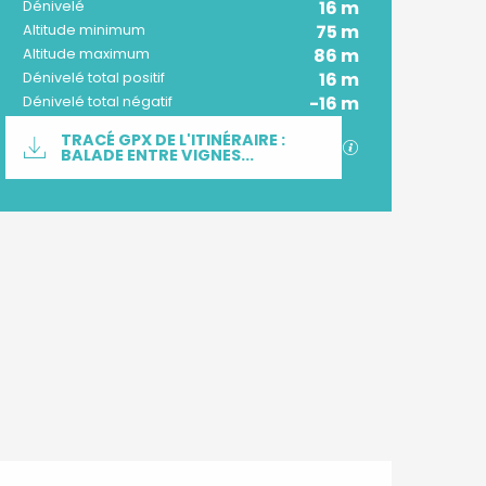
16 m
Dénivelé
75 m
Altitude minimum
86 m
Altitude maximum
16 m
Dénivelé total positif
-16 m
Dénivelé total négatif
Documentation
TRACÉ GPX DE L'ITINÉRAIRE :
SECTIONS.TOURI
BALADE ENTRE VIGNES...
Dénivelé
16 m de Dénivelé