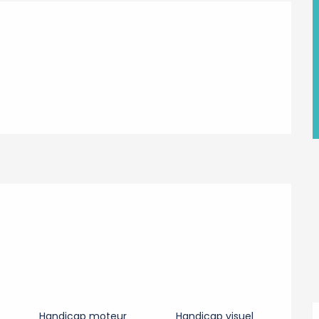
s
Handicap moteur
Handicap visuel