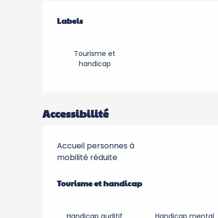
Offres de prestation
Labels
Labels
Tourisme et
handicap
Accessibilité
Accueil personnes à
mobilité réduite
Tourisme et handicap
Tourisme et handicap
Handicap auditif
Handicap mental