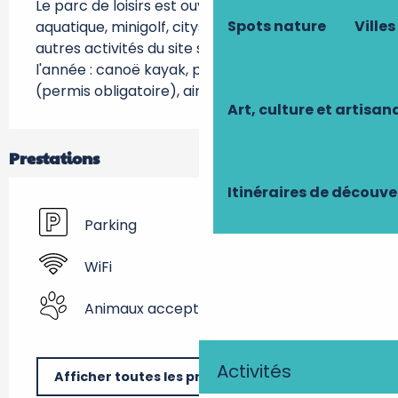
Le parc de loisirs est ouvert en saison : espace 
Spots nature
Villes
aquatique, minigolf, citystade, beach volley. Les 
autres activités du site sont accessibles toute 
l'année : canoë kayak, pétanque, pêche 
(permis obligatoire), aire de jeux.
Art, culture et artisan
Prestations
Itinéraires de découve
Parking
WiFi
Animaux acceptés
Activités
Afficher toutes les prestations