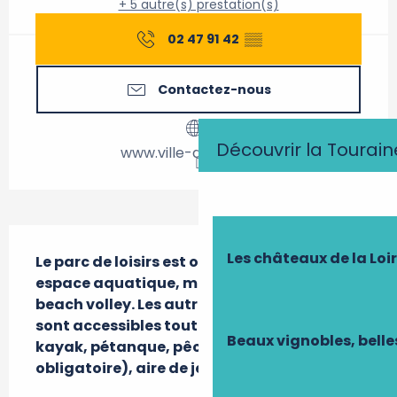
+ 5 autre(s) prestation(s)
02 47 91 42
▒▒
Contactez-nous
Découvrir la Tourain
www.ville-descartes.fr
Description
Les châteaux de la Loi
Le parc de loisirs est ouvert en saison : 
espace aquatique, minigolf, citystade, 
beach volley. Les autres activités du site 
sont accessibles toute l'année : canoë 
Beaux vignobles, belle
kayak, pétanque, pêche (permis 
obligatoire), aire de jeux.