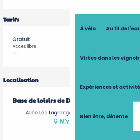
Tarifs
À vélo
Au fil de l'ea
Gratuit
Accès libre
—
Virées dans les vignob
Localisation
Expériences et activit
Base de loisirs de Descartes
Allée Léo Lagrange, 37160 Descartes
Bien être, détente
M'y rendre