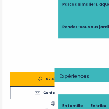
Parcs animaliers, aq
Rendez-vous aux jard
Expériences
02 47 91 42
▒▒
Contactez-nous
En famille
En tribu