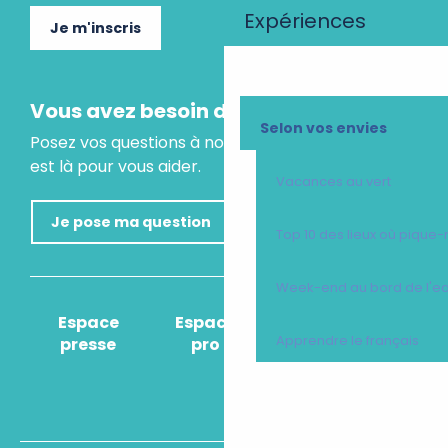
Expériences
Je m'inscris
Vous avez besoin d'un conseil ?
Selon vos envies
Posez vos questions à notre assistant virtuel, il
est là pour vous aider.
Vacances au vert
Je pose ma question
Top 10 des lieux où pique-
Week-end au bord de l'e
Espace
Espace
Comment venir
Apprendre le français
presse
pro
?