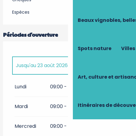
Espèces
Beaux vignobles, belle
Périodes d'ouverture
Spots nature
Villes
Jusqu'au
23 août 2026
Art, culture et artisan
Du
19 septembre 2026
au
20
septembre 2026
Lundi
09:00 - 12:00
14:00 - 17:00
Itinéraires de découve
Mardi
09:00 - 12:00
14:00 - 17:00
Mercredi
09:00 - 12:00
14:00 - 17:00