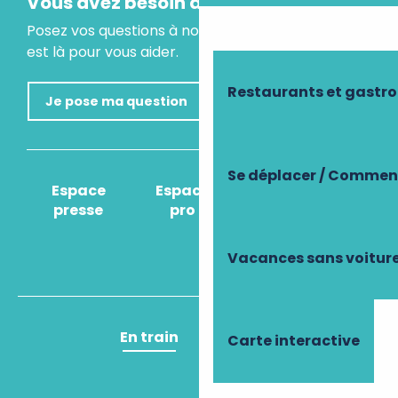
Vous avez besoin d'un conseil ?
Posez vos questions à notre assistant virtuel, il
est là pour vous aider.
Restaurants et gastr
Je pose ma question
Se déplacer / Comment
Espace
Espace
Comment venir
presse
pro
?
Vacances sans voitur
En train
En avion
Carte interactive