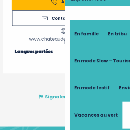
Appeler
Contactez-nous
En famille
En tribu
www.chateaudestgermain.com
Langues parlées
Langues parlées
En mode Slow – Touri
En mode festif
Envi
Signaler une erreur
Vacances au vert