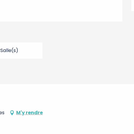
 Salle(s)
es
M'y rendre