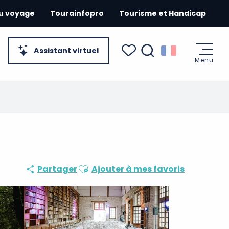
du voyage
Tourainfopro
Tourisme et Handicap
Assistant virtuel
Menu
Recherche
Voir les favoris
Ajouter aux favoris
Partager
Ajouter à mes favoris