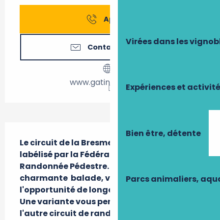
Appeler
Virées dans les vignob
Contactez-nous
www.gatine-racan.fr
Expériences et activit
Description
Bien être, détente
Le circuit de la Bresmes à Pernay est 
labélisé par la Fédération Française de 
Randonnée Pédestre. Durant cette 
charmante  balade, vous aurez 
Parcs animaliers, aq
l'opportunité de longer bois et cours d'eau. 
Une variante vous permettra de rejoindre 
l'autre circuit de randonnée de la 