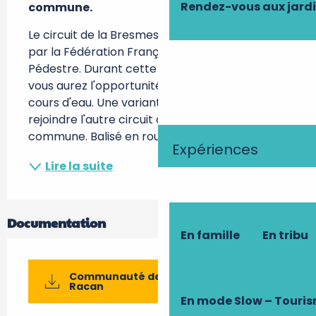
Rendez-vous aux jard
commune.
Le circuit de la Bresmes à Pernay est labélisé 
par la Fédération Française de Randonnée 
Pédestre. Durant cette charmante balade, 
vous aurez l'opportunité de longer bois et 
cours d'eau. Une variante vous permettra de 
rejoindre l'autre circuit de randonnée de la 
commune. Balisé en rouge et en sens...
Expériences
Lire la suite
Documentation
En famille
En tribu
Communauté de Communes Gâtine-
Racan
En mode Slow – Touri