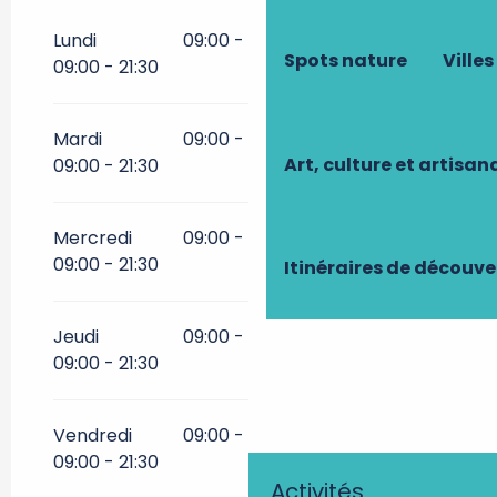
Du
1 janvier 2026
au
31 janvier
2026
Lundi
09:00 - 21:30
09:00 - 21:30
Spots nature
Villes
09:00 - 21:30
Du
1 février 2026
au
31 mars
2026
Mardi
09:00 - 21:30
09:00 - 21:30
Du
1 avril 2026
au
30 juin 2026
Art, culture et artisan
09:00 - 21:30
Du
1 septembre 2026
au
31
octobre 2026
Mercredi
09:00 - 21:30
09:00 - 21:30
09:00 - 21:30
Itinéraires de découve
Du
1 novembre 2026
au
31
décembre 2026
Jeudi
09:00 - 21:30
09:00 - 21:30
09:00 - 21:30
Vendredi
09:00 - 21:30
09:00 - 21:30
09:00 - 21:30
Activités