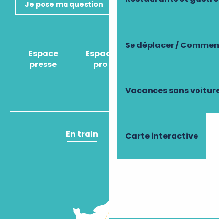
Je pose ma question
Se déplacer / Comment
Espace
Espace
Comment venir
presse
pro
?
Vacances sans voitur
En train
En avion
Carte interactive