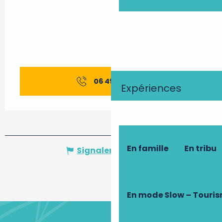
06 49 37 10
▒▒
Expériences
En famille
En tribu
Signaler une erreur
En mode Slow – Touri