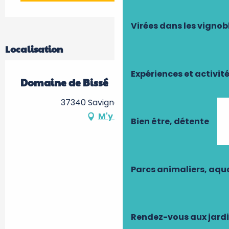
Virées dans les vignob
Localisation
Expériences et activit
Domaine de Bissé
37340 Savigné-sur-Lathan
M'y rendre
Bien être, détente
Parcs animaliers, aq
Rendez-vous aux jard