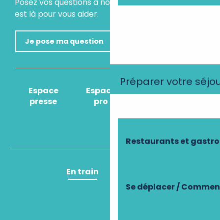
Posez vos questions à notre assistant virtuel, il
est là pour vous aider.
Je pose ma question
Préparer votre séjo
Espace
Espace
Comment venir
presse
pro
?
Restaurants et gastr
En train
En avion
Se déplacer / Comment