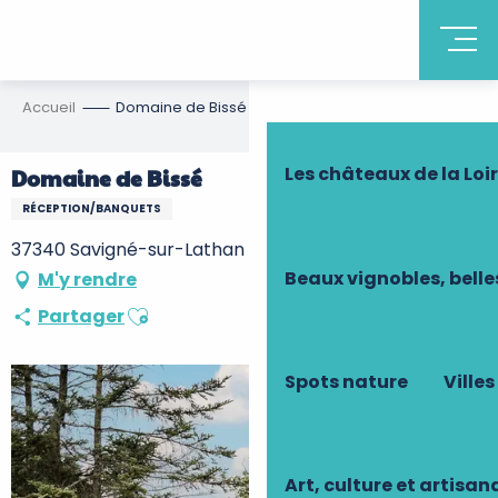
Découvrir la Tourain
Accueil
Domaine de Bissé
Les châteaux de la Loi
Domaine de Bissé
RÉCEPTION/BANQUETS
37340 Savigné-sur-Lathan
Beaux vignobles, belle
M'y rendre
Ajouter aux favoris
Partager
Spots nature
Villes
Art, culture et artisan