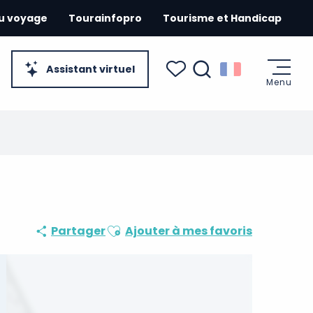
du voyage
Tourainfopro
Tourisme et Handicap
Assistant virtuel
Menu
Recherche
Voir les favoris
Ajouter aux favoris
Partager
Ajouter à mes favoris