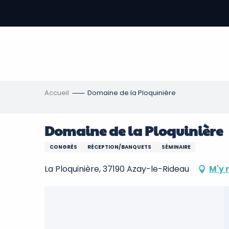
Aller
au
contenu
-
principal
re
ons
Accueil
Domaine de la Ploquinière
Domaine de la Ploquinière
CONGRÈS
RÉCEPTION/BANQUETS
SÉMINAIRE
La Ploquinière, 37190 Azay-le-Rideau
M'y 