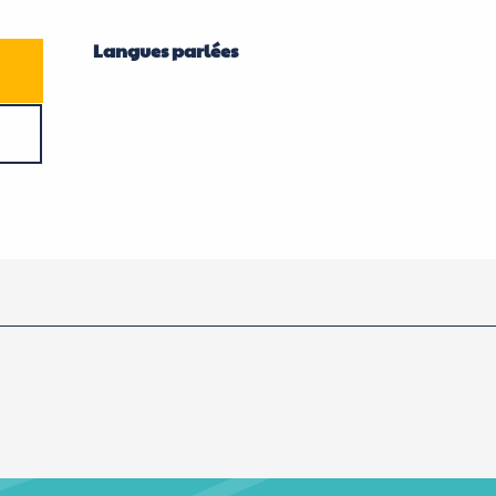
Langues parlées
Langues parlées