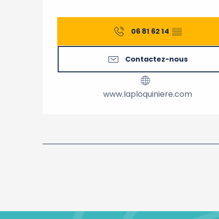
06 81 62 14
▒▒
Contactez-nous
www.laploquiniere.com