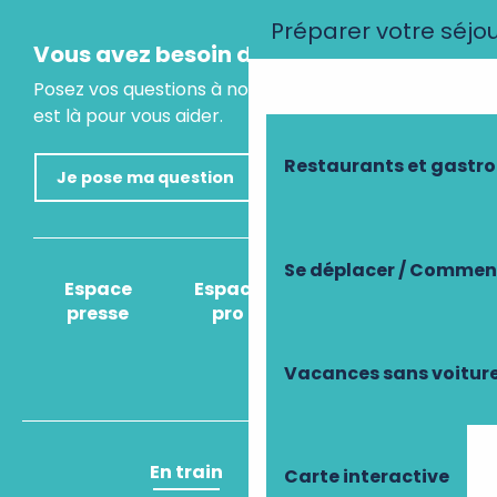
Préparer votre séjo
Vous avez besoin d'un conseil ?
Posez vos questions à notre assistant virtuel, il
est là pour vous aider.
Restaurants et gastr
Je pose ma question
Se déplacer / Comment
Espace
Espace
Comment venir
presse
pro
?
Vacances sans voitur
En train
En avion
Carte interactive