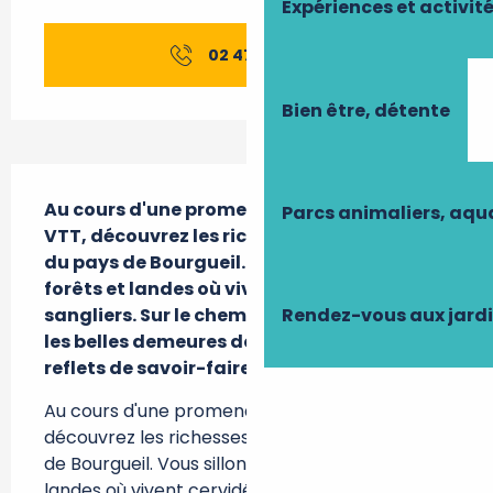
Ouverture et coordonnées
Expériences et activit
02 47 97 91
▒▒
Bien être, détente
Description
Au cours d'une promenade à cheval ou en 
Parcs animaliers, aq
VTT, découvrez les richesses patrimoniales 
du pays de Bourgueil. Vous sillonnerez les 
forêts et landes où vivent cervidés et 
Rendez-vous aux jard
sangliers. Sur le chemin, vous découvrirez 
les belles demeures des siècles passés, 
reflets de savoir-faire ancestraux.
Au cours d'une promenade à cheval ou en VTT, 
découvrez les richesses patrimoniales du pays 
de Bourgueil. Vous sillonnerez les forêts et 
landes où vivent cervidés et sangliers. Sur le 