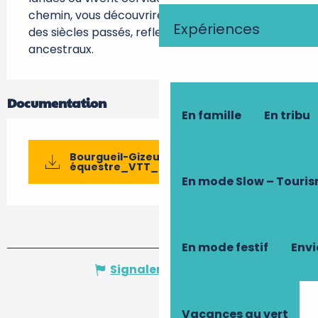
chemin, vous découvrirez les belles demeures 
Expériences
des siècles passés, reflets de savoir-faire 
ancestraux.
Documentation
En famille
En tribu
Bourgueil-Gizeux circuit
équestre_VTT_foret_et_...
En mode Slow – Touri
En mode festif
Envi
Signaler une erreur
Vacances au vert