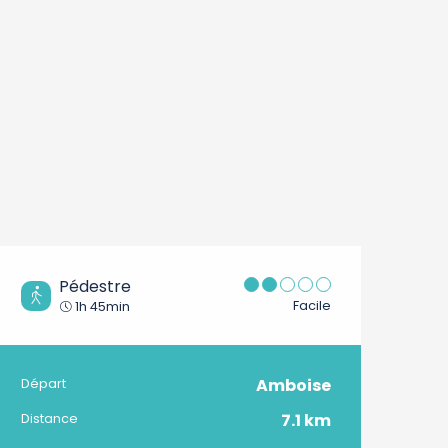
Pédestre
Facile
1h 45min
Amboise
Informations pratique
Départ
7.1 km
Distance