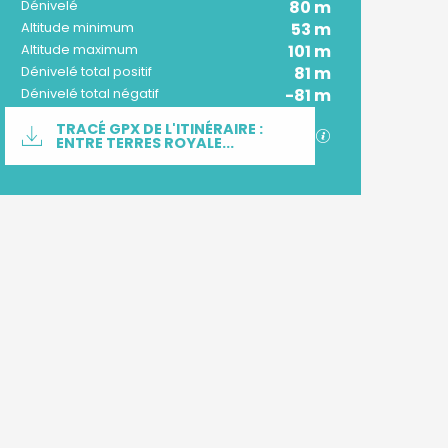
80 m
Dénivelé
53 m
Altitude minimum
101 m
Altitude maximum
81 m
Dénivelé total positif
-81 m
Dénivelé total négatif
Documentation
TRACÉ GPX DE L'ITINÉRAIRE :
SECTIONS.TOURI
ENTRE TERRES ROYALE...
Dénivelé
80 m de Dénivelé