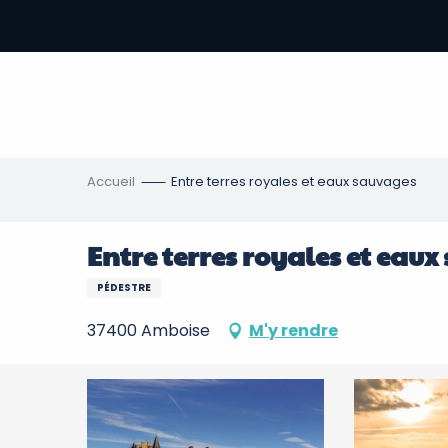
Aller
au
contenu
-
principal
re
ons
Accueil
Entre terres royales et eaux sauvages
Entre terres royales et eau
PÉDESTRE
37400 Amboise
M'y rendre