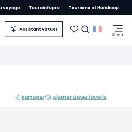
du voyage
Tourainfopro
Tourisme et Handicap
Assistant virtuel
Menu
Recherche
Voir les favoris
Ajouter aux favoris
Partager
Ajouter à mes favoris