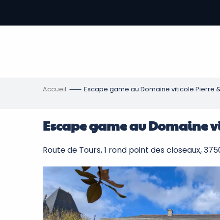
Aller
au
contenu
-
principal
re
ons
Accueil
Escape game au Domaine viticole Pierre &
Escape game au Domaine vit
Route de Tours, 1 rond point des closeaux, 37