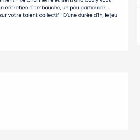
rement ? Le Chai Pierre et Bertrand Couly vous 
n entretien d'embauche, un peu particulier... 
 votre talent collectif ! D'une durée d'1h, le jeu 