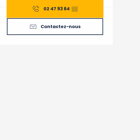
02 47 93 64
▒▒
Contactez-nous