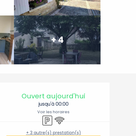
+ 4
Ouverture et coordonnée
Ouvert aujourd'hui
jusqu'à 00:00
Voir les horaires
Parking
WiFi
+ 3 autre(s) prestation(s)