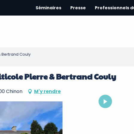
Séminaires
Presse
Professionnels 
 Bertrand Couly
icole Pierre & Bertrand Couly
500 Chinon
M'y rendre