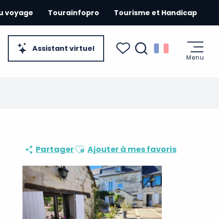
du voyage
Tourainfopro
Tourisme et Handicap
Assistant virtuel
Menu
Recherche
Voir les favoris
Ajouter aux favoris
Partager
Ajouter à mes favoris