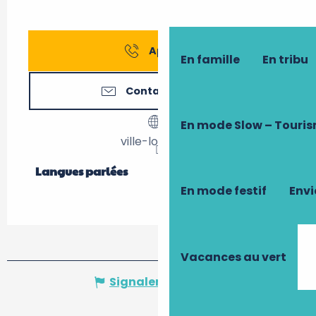
Appeler
En famille
En tribu
Contactez-nous
En mode Slow – Touri
ville-loches.fr
Langues parlées
Langues parlées
En mode festif
Envi
Vacances au vert
Signaler une erreur