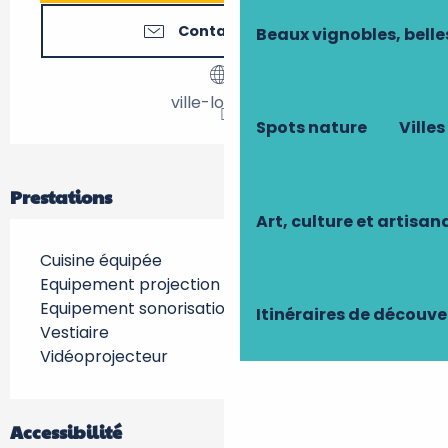
Contactez-nous
Beaux vignobles, belle
ville-loches.fr
Spots nature
Villes
Prestations
Art, culture et artisan
Cuisine équipée
Equipement projection
Equipement sonorisation
Itinéraires de découve
Vestiaire
Vidéoprojecteur
Accessibilité