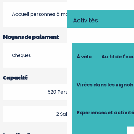
Accueil personnes à mobilité réduite
Activités
Moyens de paiement
Chèques
À vélo
Au fil de l'ea
Capacité
Virées dans les vignob
520 Personne(s)
Expériences et activit
2 Salle(s)