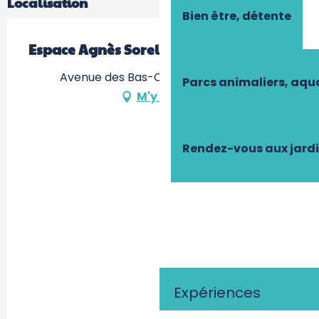
Localisation
Bien être, détente
Espace Agnès Sorel
Avenue des Bas-Clos, 37600 Loches
Parcs animaliers, aq
M'y rendre
Rendez-vous aux jard
Expériences