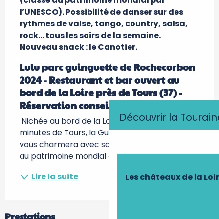
(classé au patrimoine mondial par 
l’UNESCO). Possibilité de danser sur des 
rythmes de valse, tango, country, salsa, 
rock… tous les soirs de la semaine. 
Nouveau snack : le Canotier.
Lulu parc guinguette de Rochecorbon 
2024 - Restaurant et bar ouvert au 
bord de la Loire près de Tours (37) - 
Réservation conseillée
Découvrir la Tourain
 Nichée au bord de la Loire, à seulement 5 
minutes de Tours, la Guinguette de Lulu Parc 
vous charmera avec son cadre naturel classé 
au patrimoine mondial de l’UNESCO et...
Lire la suite
Les châteaux de la Loi
Prestations