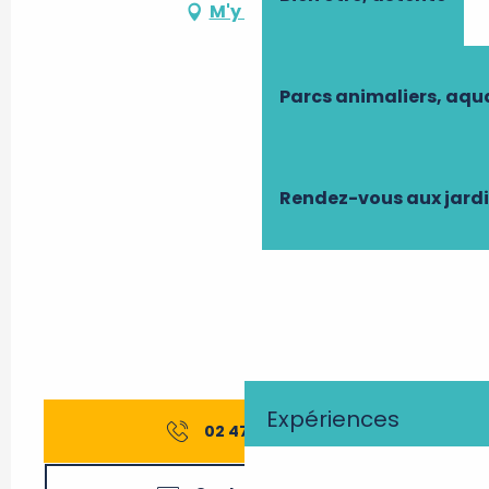
M'y rendre
Parcs animaliers, aq
Rendez-vous aux jard
Expériences
02 47 52 54
▒▒