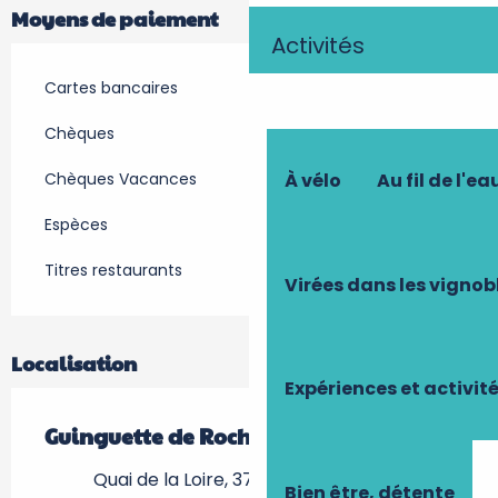
Moyens de paiement
Activités
Cartes bancaires
Chèques
Chèques Vacances
À vélo
Au fil de l'ea
Espèces
Titres restaurants
Virées dans les vignob
Localisation
Expériences et activit
Guinguette de Rochecorbon
Quai de la Loire, 37210 Rochecorbon
Bien être, détente