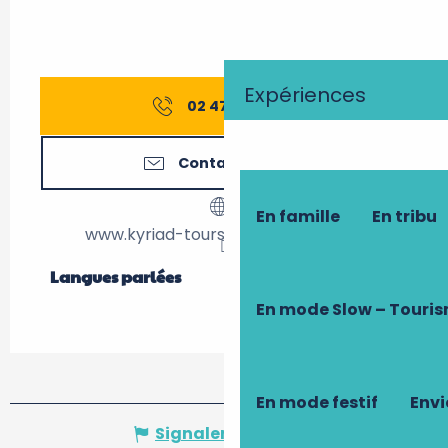
Expériences
02 47 53 60
▒▒
Contactez-nous
En famille
En tribu
www.kyriad-tours-joue-les-tours.fr
Langues parlées
Langues parlées
En mode Slow – Touri
En mode festif
Envi
Signaler une erreur