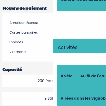
Moyens de paiement
American Express
Cartes bancaires
Espèces
Activités
Virements
Capacité
À vélo
Au fil de l'ea
200 Personne(s)
Virées dans les vignob
9 Salle(s)