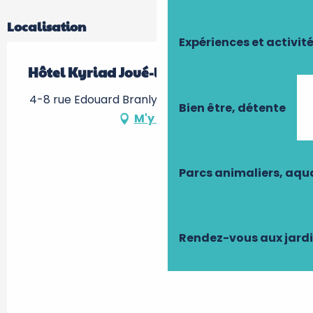
Localisation
Expériences et activit
Hôtel Kyriad Joué-lès-Tours
4-8 rue Edouard Branly, 37300 Joué-lès-Tours
Bien être, détente
M'y rendre
Parcs animaliers, aq
Rendez-vous aux jard