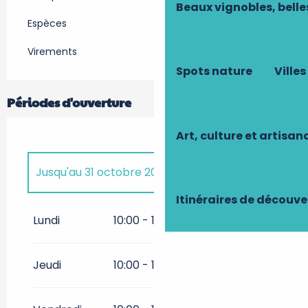
Beaux vignobles, belle
Espèces
Virements
Spots nature
Villes
Périodes d'ouverture
Art, culture et artisan
Jusqu'au
31 octobre 2026
Itinéraires de découve
Du
1 avril 2027
au
31 octobre
2027
Lundi
10:00 - 12:00
12:00 - 18:00
Jeudi
10:00 - 12:00
12:00 - 18:00