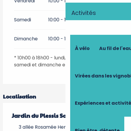
Vendredi
10:00 - 12:00
12:00 - 18:00
Activités
Samedi
10:00 - 12:00
12:00 - 18:00
Dimanche
10:00 - 12:00
12:00 - 18:00
À vélo
Au fil de l'ea
* 10h00 à 18h00 - lundi, jeudi, vendredi,
samedi et dimanche et les jours fériés
Virées dans les vignob
Localisation
Expériences et activit
Jardin du Plessis Sasnières
3 allée Rosamée Henrion, 41310 Sasnières
Bien être, détente