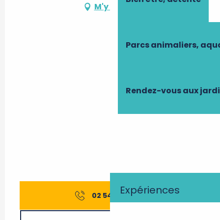
M'y rendre
Parcs animaliers, aq
Rendez-vous aux jard
Expériences
02 54 82 92
▒▒