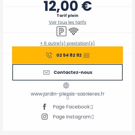
12,00 €
Tarif plein
Voir tous les tarifs
Parking
WiFi
+ 6 autre(s) prestation(s)
02 54 82 92
▒▒
Contactez-nous
www.jardin-plessis-sasnieres.fr
Page Facebook
Page Instagram