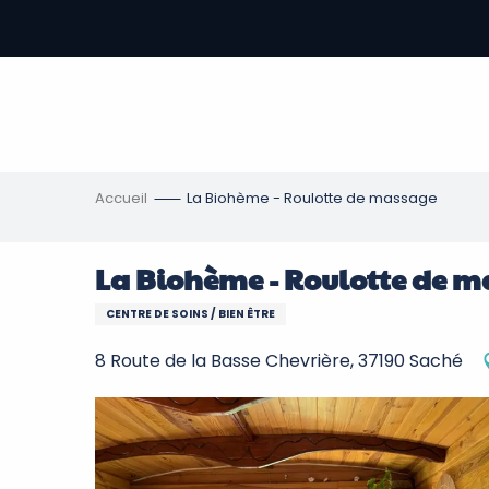
Aller
au
contenu
-
principal
re
ons
Accueil
La Biohème - Roulotte de massage
La Biohème - Roulotte de 
CENTRE DE SOINS / BIEN ÊTRE
8 Route de la Basse Chevrière, 37190 Saché