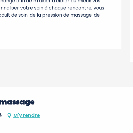
nge afin de m'aider à cibler au mieux vos 
onnaliser votre soin à chaque rencontre, vous 
duit de soin, de la pression de massage, de 
.
e massage
é
M'y rendre