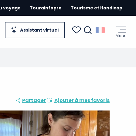
du voyage
Tourainfopro
Tourisme et Handicap
Assistant virtuel
Menu
Recherche
Voir les favoris
Ajouter aux favoris
Partager
Ajouter à mes favoris