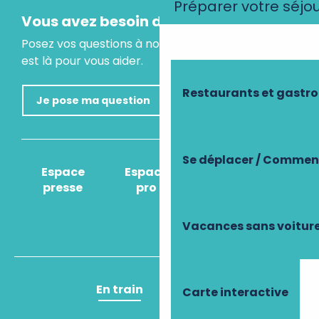
Préparer votre séjo
Vous avez besoin d'un conseil ?
Posez vos questions à notre assistant virtuel, il
est là pour vous aider.
Restaurants et gastr
Je pose ma question
Se déplacer / Comment
Espace
Espace
Comment venir
presse
pro
?
Vacances sans voitur
En train
En avion
Carte interactive