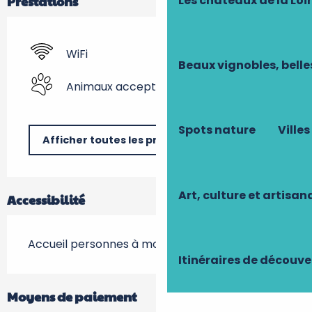
Les châteaux de la Loi
Prestations
WiFi
Beaux vignobles, belle
Animaux acceptés
Spots nature
Villes
Afficher toutes les prestations
Art, culture et artisan
Accessibilité
Accueil personnes à mobilité réduite
Itinéraires de découve
Moyens de paiement