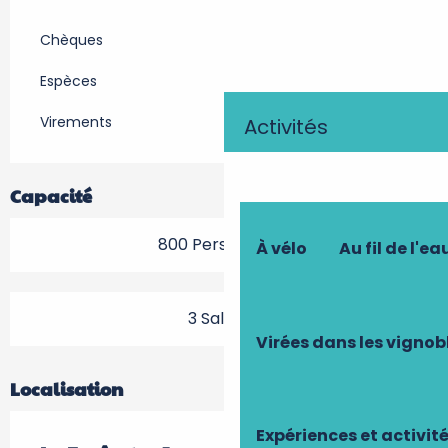
Chèques
Espèces
Virements
Activités
Capacité
800 Personne(s)
À vélo
Au fil de l'ea
3 Salle(s)
Virées dans les vignob
Localisation
Expériences et activit