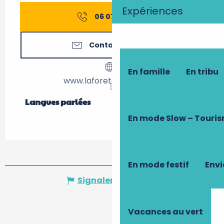
Expériences
06 07 91 36
▒▒
Contactez-nous
En famille
En tribu
www.laforetdesarts.com
Langues parlées
Langues parlées
En mode Slow – Touri
En mode festif
Envi
Signaler une erreur
Vacances au vert