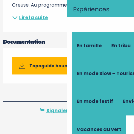
Creuse. Au programme :...
Expériences
Lire la suite
Documentation
En famille
En tribu
Topoguide boucle vélo n°64
En mode Slow – Touri
En mode festif
Envi
Signaler une erreur
Vacances au vert