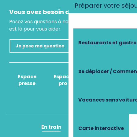
Préparer votre séjo
Vous avez besoin d'un conseil ?
Posez vos questions à notre assistant virtuel, il
est là pour vous aider.
Restaurants et gastr
Je pose ma question
Se déplacer / Comment
Espace
Espace
Comment venir
presse
pro
?
Vacances sans voitur
En train
En avion
Carte interactive