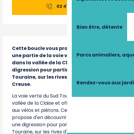
02 47 91 82
▒▒
Bien être, détente
Description
Cette boucle vous propose d'en découvrir 
Parcs animaliers, aq
une partie de la voie verte du Sud Touraine, 
dans la vallée de la Claise, et de faire une 
digression pour partir aux confins de la 
Touraine, sur les rives d'une autre rivière, la 
Rendez-vous aux jard
Creuse.
La voie verte du Sud Touraine serpente dans la 
vallée de la Claise et offre un parcours réservé 
aux vélos et piétons. Cette boucle vous 
propose d'en découvrir une partie et de faire 
une digression pour partir aux confins de la 
Touraine, sur les rives d'une autre rivière, la 